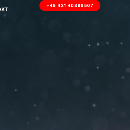
+49 421 40886507
AKT